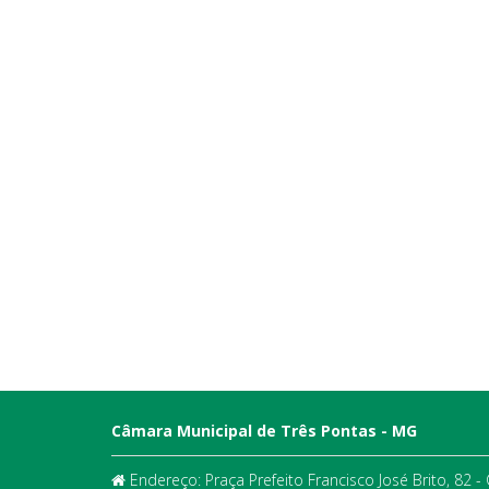
Câmara Municipal de Três Pontas - MG
Endereço: Praça Prefeito Francisco José Brito, 82 -