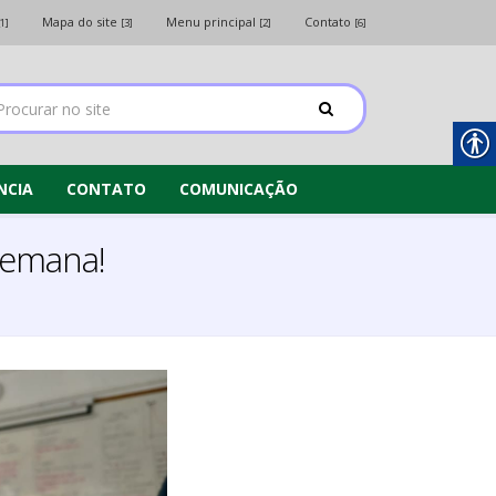
Mapa do site
Menu principal
Contato
[1]
[3]
[2]
[6]
NCIA
CONTATO
COMUNICAÇÃO
semana!