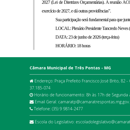
2027 (Lei de Diretrizes Orçamentárias). A r
exercício de 2027, e dá outras providências”.
Sua participação será fundamental para que jun
LOCAL: Plenário Presidente Tancredo Neves (
DATA: 23 de junho de 2026 (terça-feira)
HORÁRIO: 18 horas
Câmara Municipal de Três Pontas - MG
Endereço: Praça Prefeito Francisco José Brito, 82 -
37.185-074
Horário de funcionamento: 8h às 17h de Segunda à
Email Geral: camaratp@camaratrespontas.mg.gov.
Telefone: (35) 9 9814-2477
Escola do Legislativo: escoladolegislativo@camara