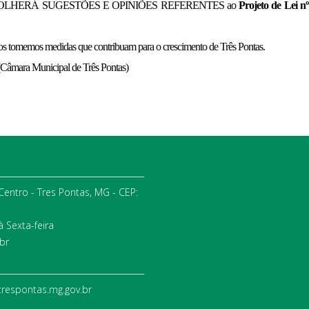
eunião ACOLHERÁ SUGESTÕES E OPINIÕES REFERENTES ao
Projeto de Lei n
tos tomemos medidas que contribuam para o crescimento de Três Pontas.
Câmara Municipal de Três Pontas)
 Centro - Tres Pontas, MG - CEP:
 Sexta-feira
br
trespontas.mg.gov.br