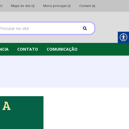
Mapa do site
Menu principal
Contato
[1]
[3]
[2]
[6]
NCIA
CONTATO
COMUNICAÇÃO