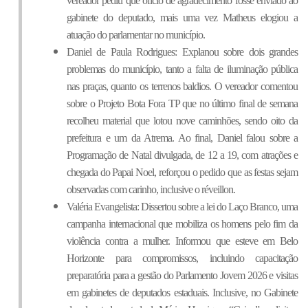
vereador pediu que ofício de agradecimento fosse enviado ao 
gabinete do deputado, mais uma vez Matheus elogiou a 
atuação do parlamentar no município.
Daniel de Paula Rodrigues: Explanou sobre dois grandes 
problemas do município, tanto a falta de iluminação pública 
nas praças, quanto os terrenos baldios. O vereador comentou 
sobre o Projeto Bota Fora TP que no último final de semana 
recolheu material que lotou nove caminhões, sendo oito da 
prefeitura e um da Atrema. Ao final, Daniel falou sobre a 
Programação de Natal divulgada, de 12 a 19, com atrações e 
chegada do Papai Noel, reforçou o pedido que as festas sejam 
observadas com carinho, inclusive o réveillon.
Valéria Evangelista: Dissertou sobre a lei do Laço Branco, uma 
campanha internacional que mobiliza os homens pelo fim da 
violência contra a mulher. Informou que esteve em Belo 
Horizonte para compromissos, incluindo capacitação 
preparatória para a gestão do Parlamento Jovem 2026 e visitas 
em gabinetes de deputados estaduais. Inclusive, no Gabinete 