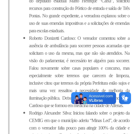
do deputado estadual Mário Henrique “Caixa”, solicitou 
recursos para construção do Pórtico de entrada e saída de Três 
Pontas. No grande expediente, a vereadora explanou sobre o 
uso de suas emendas impositivas e a solicitações de emendas 
para escolas estaduais.
Roberto Donizetti Cardoso: O vereador comentou sobre a 
ausência de ambulância para socorrer pessoas acamadas que 
solicitam o uso da mesma, mas que não são atendidos. Na 
visão do parlamentar, é necessário ter alguém para socorrer. 
Falou novamente sobre casas populares e concurso, mas 
especialmente sobre terrenos que carecem de limpeza, 
inclusive citou que terrenos da própria Prefeitura estão sujos e 
mais uma vez ressaltou a necessidade de melhoria da 
iluminação pública.  Deixou parabéns para seu sobrinho Pablo 
Cardoso que se formou em medicina na cidade de Alfenas.
Rodrigo Alexandre Silva: Iniciou falando sobre o projeto da 
CEMIG em que o município aderiu “Minas Led”, de acordo 
com o vereador falta pouco para atingir 100% da cidade e 