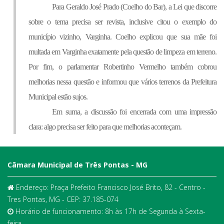
Para Geraldo José Prado (Coelho do Bar), a Lei que discorre 
sobre o tema precisa ser revista, inclusive citou o exemplo do 
município vizinho, Varginha. Coelho explicou que sua mãe foi 
multada em Varginha exatamente pela questão de limpeza em terreno. 
Por fim, o parlamentar Robertinho Vermelho também cobrou 
melhorias nessa questão e informou que vários terrenos da Prefeitura 
Municipal estão sujos.
Em suma, a discussão foi encerrada com uma impressão 
clara: algo precisa ser feito para que melhorias aconteçam. 
Câmara Municipal de Três Pontas - MG
Endereço: Praça Prefeito Francisco José Brito, 82 - Centro -
Tres Pontas, MG - CEP: 37.185-074
Horário de funcionamento: 8h às 17h de Segunda à Sexta-
feira