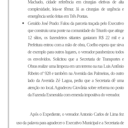
Machado, cidade referência em cirurgias eletivas de alta 
complexidade, leia-se fêmur. Já as cirurgias de urgência e 
emergência serão feitas em Três Pontas.
Geraldo José Prado: Falou da parceria traçada pelo Executivo 
que construiu uma ponte na comunidade do Triunfo que atinge 
12 sítios, os fazendeiros sitiantes gastaram R$ 22 mil e a 
Prefeitura entrou com a mão de obra, Coelho espera que sirva 
de exemplo para outros lugares, o vereador parabenizou todos 
os envolvidos. Solicitou que a Secretaria de Transportes e 
Obras realize uma limpeza em um terreno na rua Luis Antônio 
Ribeiro nº 928 e também na Avenida das Palmeiras, do outro 
lado da Avenida Zé Lagoa, pediu que a Secretaria dê uma 
atenção no local. Agradeceu Giovânia sobre reforma no posto 
da Fazenda Esmeralda com emenda impositiva do vereador.
Após o Expediente, o vereador Antonio Carlos de Lima fez
uso da palavra para agradecer o Executivo Municipal e a Secretaria de