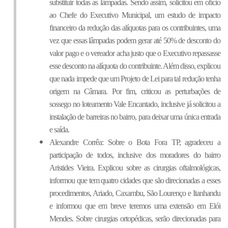
substituir todas as lâmpadas. Sendo assim, solicitou em ofício 
ao Chefe do Executivo Municipal, um estudo de impacto 
financeiro da redução das alíquotas para os contribuintes, uma 
vez que essas lâmpadas podem gerar até 50% de desconto do 
valor pago e o vereador acha justo que o Executivo repassasse 
esse desconto na alíquota do contribuinte. Além disso, explicou 
que nada impede que um Projeto de Lei para tal redução tenha 
origem na Câmara. Por fim, criticou as perturbações de 
sossego no loteamento Vale Encantado, inclusive já solicitou a 
instalação de barreiras no bairro, para deixar uma única entrada 
e saída.
Alexandre Corrêa: Sobre o Bota Fora TP, agradeceu a 
participação de todos, inclusive dos moradores do bairro 
Aristides Vieira. Explicou sobre as cirurgias oftalmológicas, 
informou que tem quatro cidades que são direcionadas a esses 
procedimentos, Ariado, Caxambu, São Lourenço e Itanhandu 
e informou que em breve teremos uma extensão em Elói 
Mendes. Sobre cirurgias ortopédicas, serão direcionadas para 